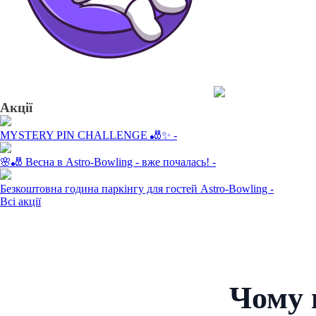
Акції
MYSTERY PIN CHALLENGE 🎳✨
-
🌸🎳 Весна в Astro-Bowling - вже почалась!
-
Безкоштовна година паркінгу для гостей Astro-Bowling
-
Всі акції
Чому 