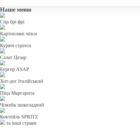
Наше меню
Сир брі фрі
Картопляні чіпси
Курячі стріпси
Салат Цезар
Бургер ASAP
Хот-дог Італійський
Піца Маргарита
Чізкейк шоколадний
Коктейль SPRITZ
та інші страви