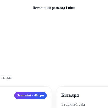
Детальний розклад і ціни
та гри.
Більярд
Звичайні - 40 грн
1 година/1 стіл