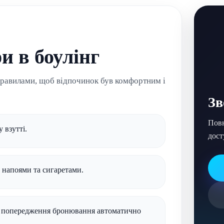
и в боулінг
равилами, щоб відпочинок був комфортним і
Зв
Повн
 взутті.
дост
, напоями та сигаретами.
без попередження бронювання автоматично